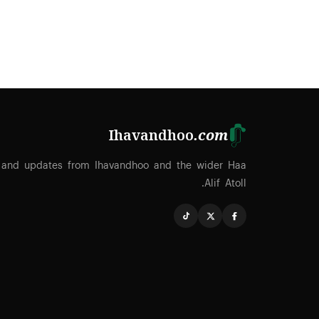
Ihavandhoo
.com
 and updates from Ihavandhoo and the wider Haa
Alif Atoll.