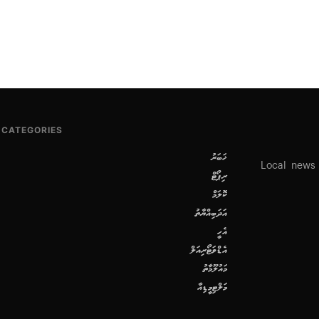
CATEGORIES
ޚަބަރު
Local news
ރިޕޯޓް
ކޮލަމް
އަދަބިއްޔާތު
އެހީ
އެޑްވަޓޯރިއަލް
މައުލޫމާތު
މަލްޓިމީޑިއާ