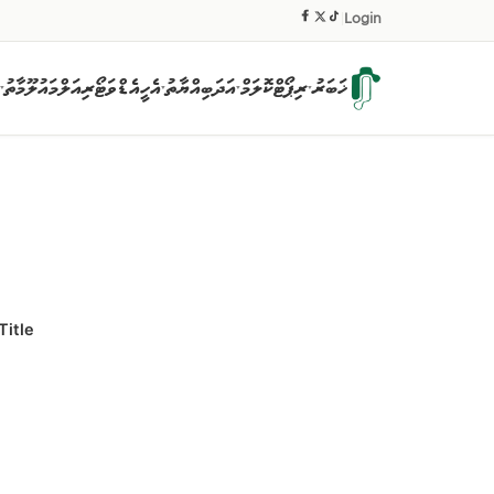
|
Login
ޚަބަރު
ރިޕޯޓް
ކޮލަމް
އަދަބިއްޔާތު
އެހީ
އެޑްވަޓޯރިއަލް
މައުލޫމާތު
▾
▾
▾
▾
Title