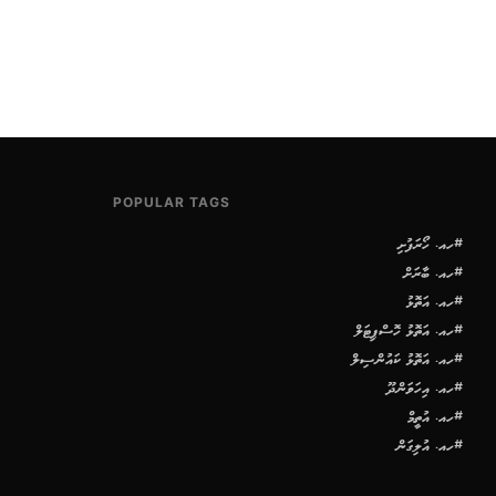
POPULAR TAGS
#ހއ. ހޯރަފުށި
#ހއ. ބާރަށް
#ހއ. އަތޮޅު
#ހއ. އަތޮޅު ހޮސްޕިޓަލް
#ހއ. އަތޮޅު ކައުންސިލް
#ހއ. އިހަވަންދޫ
#ހއ. އުތީމް
#ހއ. އުލިގަން