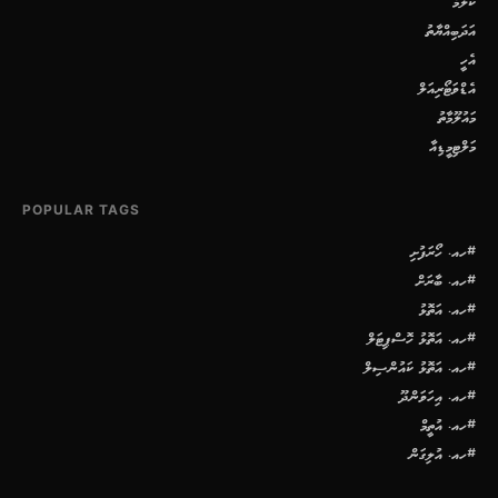
ކޮލަމް
އަދަބިއްޔާތު
އެހީ
އެޑްވަޓޯރިއަލް
މައުލޫމާތު
މަލްޓިމީޑިއާ
POPULAR TAGS
#ހއ. ހޯރަފުށި
#ހއ. ބާރަށް
#ހއ. އަތޮޅު
#ހއ. އަތޮޅު ހޮސްޕިޓަލް
#ހއ. އަތޮޅު ކައުންސިލް
#ހއ. އިހަވަންދޫ
#ހއ. އުތީމް
#ހއ. އުލިގަން