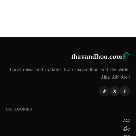
Ihavandhoo
.com
Local news and updates from Ihavandhoo and the wider
Haa Alif Atoll.
CATEGORIES
ޚަބަރު
ރިޕޯޓް