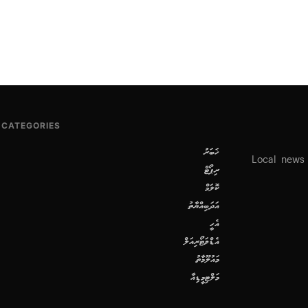
CATEGORIES
ޚަބަރު
Local news
ރިޕޯޓް
ކޮލަމް
އަދަބިއްޔާތު
އެހީ
އެޑްވަޓޯރިއަލް
މައުލޫމާތު
މަލްޓިމީޑިއާ