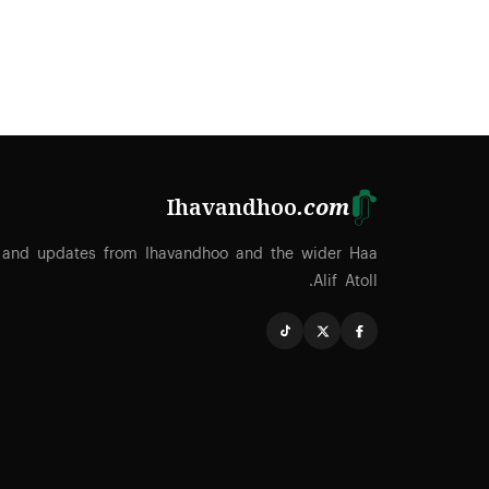
Ihavandhoo
.com
 and updates from Ihavandhoo and the wider Haa
Alif Atoll.