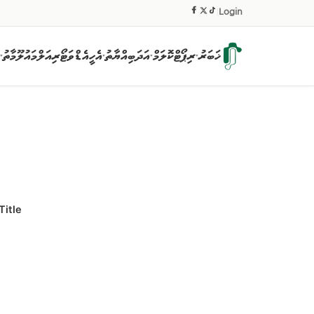
|
Login
ޚަބަރު
ރިޕޯޓް
ކޮލަމް
އަދަބިއްޔާތު
އެހީ
އެޑްވަޓޯރިއަލް
މައުލޫމާތު
▾
▾
▾
▾
Title