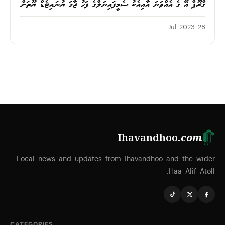
ގްރޫޕް އޭ ގެ އެއްވަނަ އާއިއެކު ސެމީފައިނަލްގެ ފަހު ޖާގަ ޔުނައިޓެޑް ޔޫތަށް
28 Jul 2023
Ihavandhoo
.com
Local news and updates from Ihavandhoo and the wider
Haa Alif Atoll.
CATEGORIES