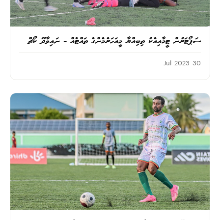
ސަޕޯޓަރުން ޓީމާއިއެކު ތިބިއްޔާ މީއަހަރެމެންގެ ތައްޓެއް – ނައިވާދޫ ކޯޗް
30 Jul 2023