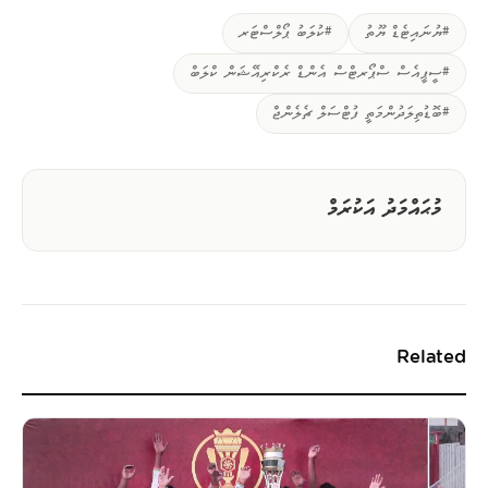
#ޔުނައިޓެޑް ޔޫތު
#ކުލަބު ޕޯލްސްޓަރ
#ސީޕީއެސް ސްޕޯރޓްސް އެންޑް ރެކްރިއޭޝަން ކްލަބް
#ބޮޑުތިލަދުންމަތީ ފުޓްސަލް ޗެލެންޖް
މުޙައްމަދު އަކުރަމް
Related