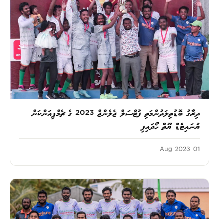
ދިރާގު ބޮޑުތިލަދުންމަތި ފުޓްސަލް ޖެލެންޖް 2023 ގެ ޗެމްޕިއަންކަން
ޔުނައިޓެޑް ޔޫތް ހޯދައިފި
01 Aug 2023