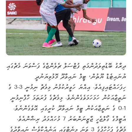
ދިރާގު ބޮޑުތިލަދުންމަތި ފުޓްސަލް ޗެލެންޖްގެ ފަސްވަނަ މެޗްގައި
ޔުނައިޓެޑް ޔޫތުން، ޓީމް ނައިވާދޫ މޮޅުވިޔަނުދީ
ހިފަހައްޓައިފިއެވެ. އިއްޔަ ހަވީރުކުޅުނު މިމެޗް ނިމުނީ 3-3 ގެ
ނަތީޖާއަކުން ހަމަހަމަވެގެންނެވެ. މިމެޗްގެ ފުރަތަމަ ހާފްނިމުނީ
1-0 ގެ ނަތީޖާއަކުން ޓީމް ނައިވާދޫ ކުރީގައި އޮވެގެންނެވެ.
އެޓީމްގެ ގޯލްޖެހީ ޖާޒީނަންބަރު 7 މުހައްމަދު ރިޝާންއެވެ.
މެޗްގެ ފަހުހާފުގެ 3 ވަނަ މިނެޓްގައި އަނެއްކާވެސް ނައިވާދުގެ