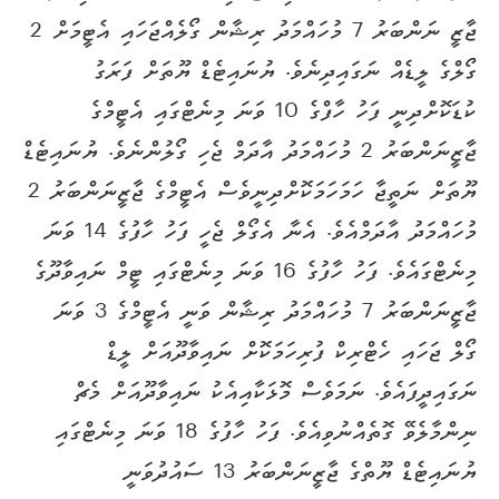
ޖާޒީ ނަންބަރު 7 މުހައްމަދު ރިޝާން ގޯލެއްޖަހައި އެޓީމަށް 2
ގޯލްގެ ލީޑެއް ނަގައިދިނެވެ. ޔުނައިޓެޑް ޔޫތަށް ފަރަގު
ކުޑަކޮށްދިނީ ފަހު ހާފްގެ 10 ވަނަ މިނެޓްގައި އެޓީމްގެ
ޖާޒީނަންބަރު 2 މުހައްމަދު އާދަމް ޖެހި ގޯލުންނެވެ. ޔުނައިޓެޑް
ޔޫތަށް ނަތީޖާ ހަމަހަމަކޮށްދިނީވެސް އެޓީމްގެ ޖާޒީނަންބަރު 2
މުހައްމަދު އާދަމްއެވެ. އެނާ އެގޯލް ޖެހީ ފަހު ހާފުގެ 14 ވަނަ
މިނެޓްގައެވެ. ފަހު ހާފުގެ 16 ވަނަ މިނެޓްގައި ޓީމް ނައިވާދޫގެ
ޖާޒީނަންބަރު 7 މުހައްމަދު ރިޝާން ވަނީ އެޓީމްގެ 3 ވަނަ
ގޯލް ޖަހައި ހެޓްރިކް ފުރިހަމަކޮށް ނައިވާދޫއަށް ލީޑް
ނަގައިދީފައެވެ. ނަމަވެސް މޮޅަކާއިއެކު ނައިވާދޫއަށް މެޗް
ނިންމާލެވޭ ގޮތެއްނުވިއެވެ. ފަހު ހާފުގެ 18 ވަނަ މިނެޓްގައި
ޔުނައިޓެޑް ޔޫތްގެ ޖާޒީނަންބަރު 13 ސައުދުވަނީ