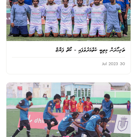
ތަށިހޯދަން މިތިބީ ކެތްމަދުވެފައި – ކޯޗް ފަޔާޒް
30 Jul 2023