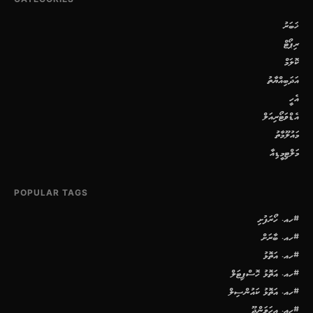
ޚަބަރު
ރިޕޯޓް
ކޮލަމް
އަދަބިއްޔާތު
އެހީ
އެޑްވަޓޯރިއަލް
މައުލޫމާތު
މަލްޓިމީޑިއާ
POPULAR TAGS
#ހއ. ހޯރަފުށި
#ހއ. ބާރަށް
#ހއ. އަތޮޅު
#ހއ. އަތޮޅު ހޮސްޕިޓަލް
#ހއ. އަތޮޅު ކައުންސިލް
#ހއ. އިހަވަންދޫ