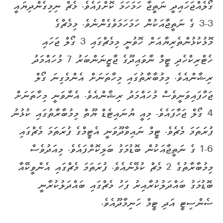
ގޯލެއްޖަހައިދީ ނަތީޖާ ހަމަހަމަ ކޮށްފައެވެ. މެޗް ނިމިގެންދިޔައީ
3-3 ގެ ނަތީޖާއަކުން ހަމަހަމަވެގެންނެވެ. މިމެޗްގެ
މޮޅުކުޅުންތެރިޔާއަށް ހޮވުނީ މިމެޗްގައި 3 ގޯލް ޖަހައި
ހެޓްރިކްހެދި ޓީމް ނާވައިދޫގެ ޖާޒީނަންބަރު 7 މުހައްމަދު
ރިޝާންއެވެ. މިމުބާރާތުގައި މިހާތަނަށް އެންމެގިނަ ގޯލް
ޖަހާފައިވަނީވެސް މުހައްމަދު ރިޝާންއެވެ. އެނާވަނީ މިހާތަނަށް
4 ގޯލް ޖަހާފައެވެ. މިއީ ޔުނައިޓެޑް ޔޫތް މިމުބާރާތުގައި ކުޅުނު
ފުރަތަމަ މެޗެވެ. ޓީމް ނައިވާދޫވަނީ އެޓީމްގެ ފުރަތަމަ މެޗްގައި
6-1 ގެ ނަތީޖާއަކުން ބޮޑުމަގު ބަލިކޮށްފައެވެ. މިއަދުވެސް
މިމުބާރާތުގެ 2 މެޗް ކުޅޭނެއެވެ. ފުރަތަމަ މެޗްގައި އެންވީކޭއާ
ބޮޑުމަގު ބައްދަލުކުރާއިރު ފަހު މެޗްގައި ބައްދަލުކުރާނީ
ސެންސިޓީ އަދި ޓީމް ހަނިމާދޫއެވެ.