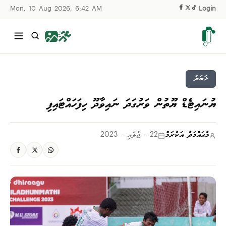
Mon, 10 Aug 2026, 6:42 AM
|
Login
ޚަބަރު
ޔުނައިޓެޑް ޔޫތުން ވަރުގަދަ ނައިވާދޫ ހިފަހައްޓައިފި
މުޙައްމަދު އަކުރަމް
22 - ޖުލައި - 2023