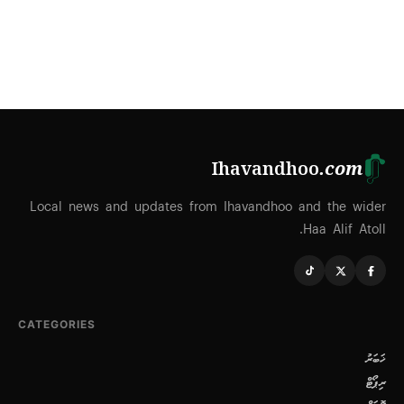
Ihavandhoo
.com
Local news and updates from Ihavandhoo and the wider
Haa Alif Atoll.
CATEGORIES
ޚަބަރު
ރިޕޯޓް