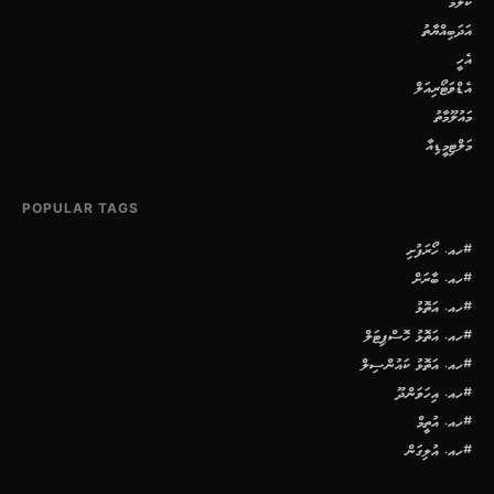
ކޮލަމް
އަދަބިއްޔާތު
އެހީ
އެޑްވަޓޯރިއަލް
މައުލޫމާތު
މަލްޓިމީޑިއާ
POPULAR TAGS
#ހއ. ހޯރަފުށި
#ހއ. ބާރަށް
#ހއ. އަތޮޅު
#ހއ. އަތޮޅު ހޮސްޕިޓަލް
#ހއ. އަތޮޅު ކައުންސިލް
#ހއ. އިހަވަންދޫ
#ހއ. އުތީމް
#ހއ. އުލިގަން