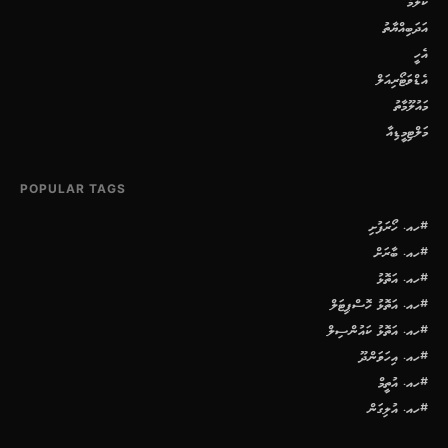
ކޮލަމް
އަދަބިއްޔާތު
އެހީ
އެޑްވަޓޯރިއަލް
މައުލޫމާތު
މަލްޓިމީޑިއާ
POPULAR TAGS
#ހއ. ހޯރަފުށި
#ހއ. ބާރަށް
#ހއ. އަތޮޅު
#ހއ. އަތޮޅު ހޮސްޕިޓަލް
#ހއ. އަތޮޅު ކައުންސިލް
#ހއ. އިހަވަންދޫ
#ހއ. އުތީމް
#ހއ. އުލިގަން