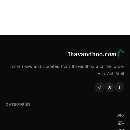
Ihavandhoo
.com
Local news and updates from Ihavandhoo and the wider
Haa Alif Atoll.
CATEGORIES
ޚަބަރު
ރިޕޯޓް