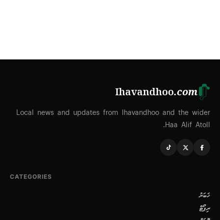
Ihavandhoo
.com
Local news and updates from Ihavandhoo and the wider
Haa Alif Atoll.
CATEGORIES
ޚަބަރު
ރިޕޯޓް