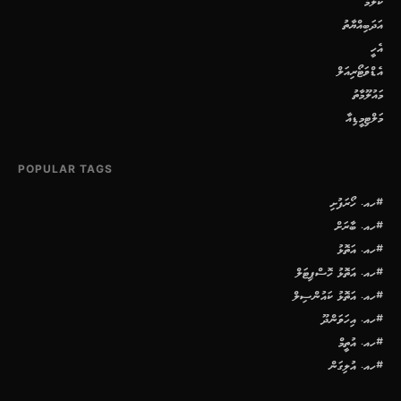
ކޮލަމް
އަދަބިއްޔާތު
އެހީ
އެޑްވަޓޯރިއަލް
މައުލޫމާތު
މަލްޓިމީޑިއާ
POPULAR TAGS
#ހއ. ހޯރަފުށި
#ހއ. ބާރަށް
#ހއ. އަތޮޅު
#ހއ. އަތޮޅު ހޮސްޕިޓަލް
#ހއ. އަތޮޅު ކައުންސިލް
#ހއ. އިހަވަންދޫ
#ހއ. އުތީމް
#ހއ. އުލިގަން