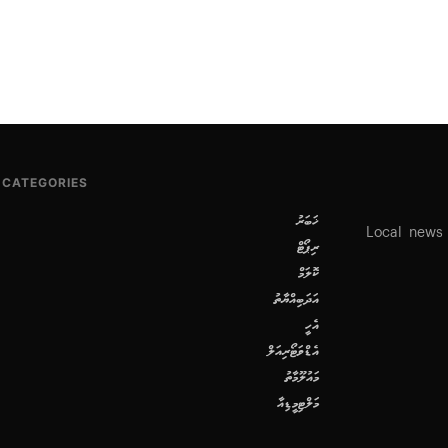
CATEGORIES
ޚަބަރު
Local news
ރިޕޯޓް
ކޮލަމް
އަދަބިއްޔާތު
އެހީ
އެޑްވަޓޯރިއަލް
މައުލޫމާތު
މަލްޓިމީޑިއާ