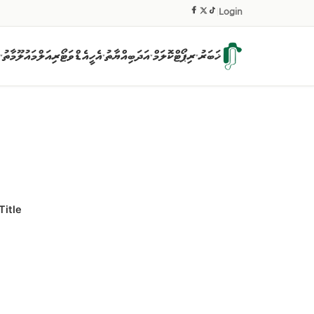
|
Login
ޚަބަރު
ރިޕޯޓް
ކޮލަމް
އަދަބިއްޔާތު
އެހީ
އެޑްވަޓޯރިއަލް
މައުލޫމާތު
▾
▾
▾
▾
Title