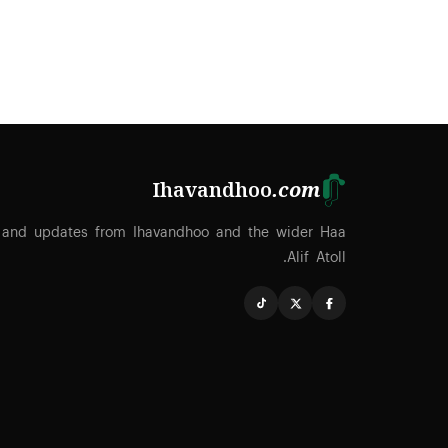
Ihavandhoo
.com
 and updates from Ihavandhoo and the wider Haa
Alif Atoll.