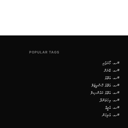
POPULAR TAGS
#ހއ. ހޯރަފުށި
#ހއ. ބާރަށް
#ހއ. އަތޮޅު
#ހއ. އަތޮޅު ހޮސްޕިޓަލް
#ހއ. އަތޮޅު ކައުންސިލް
#ހއ. އިހަވަންދޫ
#ހއ. އުތީމް
#ހއ. އުލިގަން