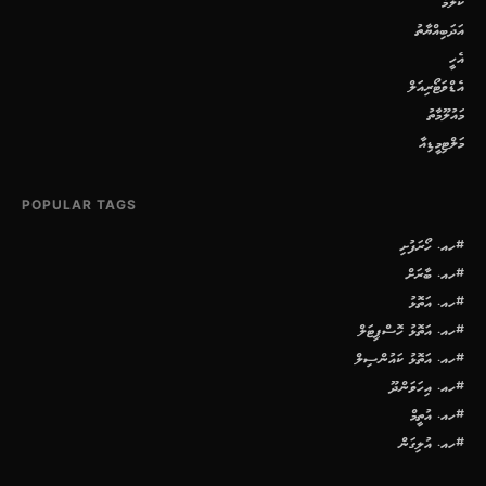
ކޮލަމް
އަދަބިއްޔާތު
އެހީ
އެޑްވަޓޯރިއަލް
މައުލޫމާތު
މަލްޓިމީޑިއާ
POPULAR TAGS
#ހއ. ހޯރަފުށި
#ހއ. ބާރަށް
#ހއ. އަތޮޅު
#ހއ. އަތޮޅު ހޮސްޕިޓަލް
#ހއ. އަތޮޅު ކައުންސިލް
#ހއ. އިހަވަންދޫ
#ހއ. އުތީމް
#ހއ. އުލިގަން