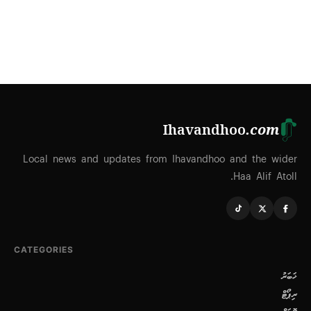
Ihavandhoo
.com
Local news and updates from Ihavandhoo and the wider
Haa Alif Atoll.
CATEGORIES
ޚަބަރު
ރިޕޯޓް