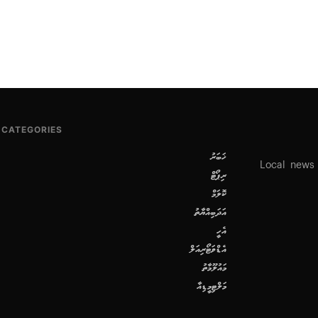
CATEGORIES
ޚަބަރު
Local news
ރިޕޯޓް
ކޮލަމް
އަދަބިއްޔާތު
އެހީ
އެޑްވަޓޯރިއަލް
މައުލޫމާތު
މަލްޓިމީޑިއާ