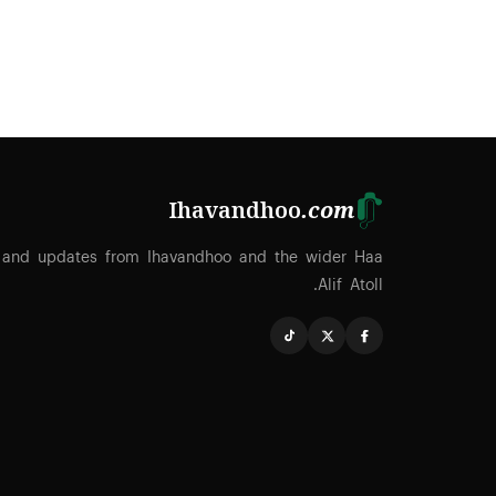
Ihavandhoo
.com
 and updates from Ihavandhoo and the wider Haa
Alif Atoll.