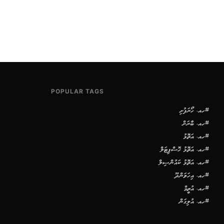
POPULAR TAGS
#ހއ. ހޯރަފުށި
#ހއ. ބާރަށް
#ހއ. އަތޮޅު
#ހއ. އަތޮޅު ހޮސްޕިޓަލް
#ހއ. އަތޮޅު ކައުންސިލް
#ހއ. އިހަވަންދޫ
#ހއ. އުތީމް
#ހއ. އުލިގަން