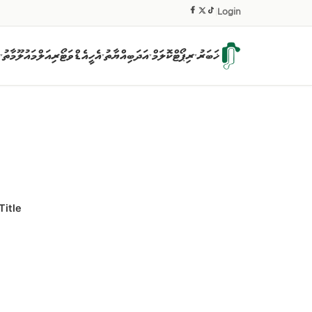
|
Login
ޚަބަރު
ރިޕޯޓް
ކޮލަމް
އަދަބިއްޔާތު
އެހީ
އެޑްވަޓޯރިއަލް
މައުލޫމާތު
▾
▾
▾
▾
Title