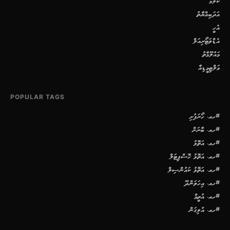
ކޮލަމް
އަދަބިއްޔާތު
އެހީ
އެޑްވަޓޯރިއަލް
މައުލޫމާތު
މަލްޓިމީޑިއާ
POPULAR TAGS
#ހއ. ހޯރަފުށި
#ހއ. ބާރަށް
#ހއ. އަތޮޅު
#ހއ. އަތޮޅު ހޮސްޕިޓަލް
#ހއ. އަތޮޅު ކައުންސިލް
#ހއ. އިހަވަންދޫ
#ހއ. އުތީމް
#ހއ. އުލިގަން