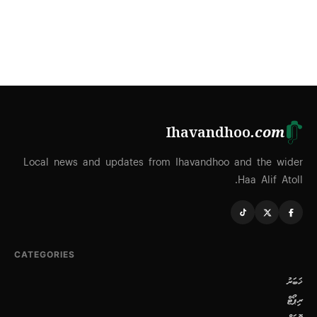
Ihavandhoo
.com
Local news and updates from Ihavandhoo and the wider
Haa Alif Atoll.
CATEGORIES
ޚަބަރު
ރިޕޯޓް