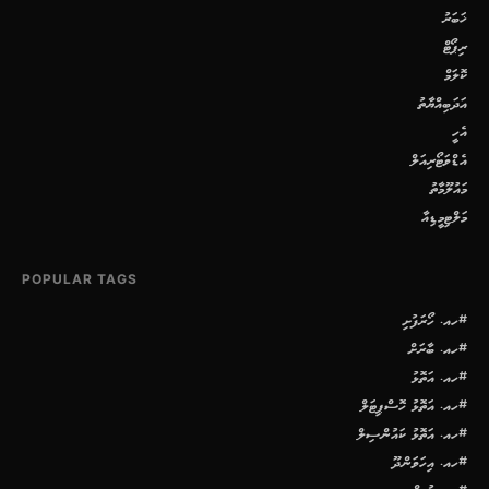
ޚަބަރު
ރިޕޯޓް
ކޮލަމް
އަދަބިއްޔާތު
އެހީ
އެޑްވަޓޯރިއަލް
މައުލޫމާތު
މަލްޓިމީޑިއާ
POPULAR TAGS
#ހއ. ހޯރަފުށި
#ހއ. ބާރަށް
#ހއ. އަތޮޅު
#ހއ. އަތޮޅު ހޮސްޕިޓަލް
#ހއ. އަތޮޅު ކައުންސިލް
#ހއ. އިހަވަންދޫ