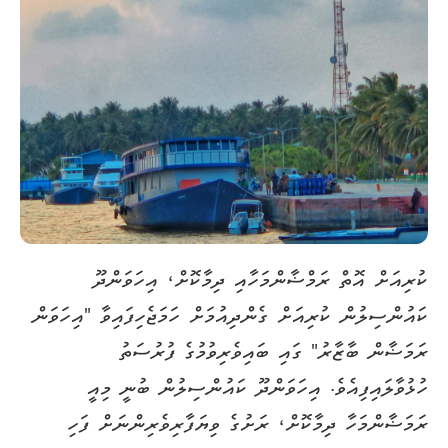
ކުރިއަށް އޮތް ރަމްޟާންމަހާއި ދިމާކޮށް، އިހަވަންދޫ
ކައުންސިލުން ކުރިއަށް ގެންދިއުމަށް ހަމަޖެހިފައިވާ "އިހަވަން
ރަމަޟާން ބާޒާރު" ގައި ބައިވެރިވުމުގެ ފުރުސަތު
ހުޅުވާލައިފިއެވެ. އިހަވަންދޫ ކައުންސިލުން ބުނީ މިއީ
ރަމަޟާންމަހާ ދިމާކޮށް، ރަށުގެ ވިޔަފާރިވެރިންނަށް ފަހި