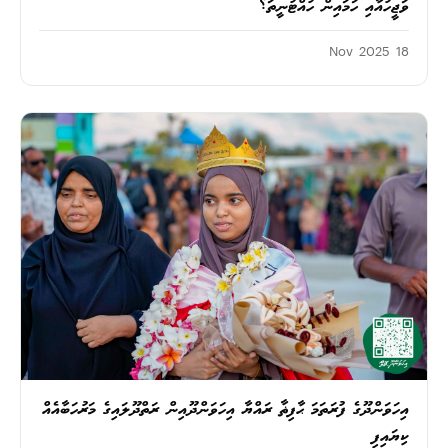
ވަޖީހުއާއި ހަމައިން ހުއްޓުނީތަ؟
18 Nov 2025
އިހަވަންދޫގެ ފުރަތަމަ ޙާފިޡާ ރައްޔާ އިހަވަންދޫއިން ރަތްދޫލައިގެ މަރުހަބާއެއް
ކިޔައިފި