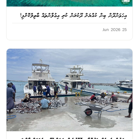
އިހަވަންދޫން ބިން ކުއްޔަށް ދޫކުރަން ކުރި އިޢުލާންތައް ބާތިލްކޮށްފި!
25 Jun 2026