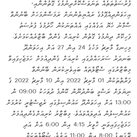
ފުރުސަތުތަތެއް ތަނަވަސްކޮށްދިނުމުގެ ގޮތުންނާއި،
އިހަވަންދިއްޕޮޅުގެ ރައްޔިތުންނަށް ރަމަޟާންމަހަށް ބޭނުންވާ
ސާމާނު ހެޔޮ އަގެއްގައި އެއްތަނަކުން ހޯދުމުގެ ފުރުސަތު
ފަހިކޮށް ދިނުމުގެ ގޮތުން ކުރިއަށް ގެންދާ ބާޒާރެއްކަމަށެވެ.
މިހިނގާ މާރިޗު މަހުގެ 24 އިން 27 އަށް އިހަވަންދޫ
ބަނދަރު ސަރަހައްދުގައި ކުރިއަށް ގެންދިއުމަށް ހަމަޖެހިފައިވާ
މިބާޒާރުގައި ސްޓޯލްތައް ބައިވެރިކުރަން ބޭނުންވާ
ފަރާތްތަކުން 01 މާރިޗު 2022 އިން 10 މާރިޗު 2022 ގެ
ނިޔަލަށް ރަސްމީ ބަންދުނޫން ކޮންމެ ދުވަހަކު 09:00 ން
13:00 އަށް އިހަވަންދޫ ކައުންސިލުގައި ރެޖިސްޓުރީ ކުރުމަށް
ކައުންސިލުން އެދިލައްވައެވެ. މިބާޒާރު ކުރިއަށްގެންދިއުމަށް
ހަމަޖެހިފައިވަނީ ހާވީރު 4:15 އިން 6:00 އަށް އަދި
ރޭގަނޑު 8:00 އިން 11:00 އަށެވެ. ސުޓޯލްތަކަށް