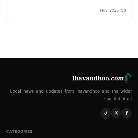
06 Nov 2025
Ihavandhoo
.com
Local news and updates from Ihavandhoo and the wider
Haa Alif Atoll.
CATEGORIES