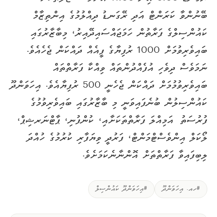
ބޭނުންވާ ކަރަންޓް އަދި ރޭގަނޑު ދިއްލުމުގެ އިންތިޒާމް
ކައުންސިލްގެ ފަރާތުން ހަމަޖައްސައިދޭއިރު، މިބާޒާރުގައި
ބައިވެރިވުމަށް 1000 ރުފިޔާގެ ފީއެއް ދައްކަން ޖެހެއެވެ.
ނަމަވެސް ދިވެހި އުފެއްދުންތައް ވިއްކާ ފަރާތްތައް
ބައިވެރިވުމުމަށް ދައްކަން ޖެހެނީ 500 ރުފިޔާއެވެ. އިހަވަންދޫ
ކައުންސިލުން ބުނެފައިވަނީ މި ބާޒާރުގައި ބައިވެރިވުމުގެ
ފުރުސަތު އަމިއްލަ ފަރާތްތަކަށާއި، ކުންފުނި، ޕާޓްނަރޝިޕް،
ލޯކަލް އިންވެސްޓްމަންޓް، ފަރުދީ ވިޔަފާރި ކުރުމުގެ ހުއްދަ
ލިބިފައިވާ ފަރާތްތަށް އޮންނާނެކަމަށެވެ.
#ހއ. އިހަވަންދޫ
#އިހަވަންދޫ ކައުންސިލް