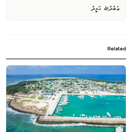
ޢަބުދުﷲ ޙަމީދު
Related