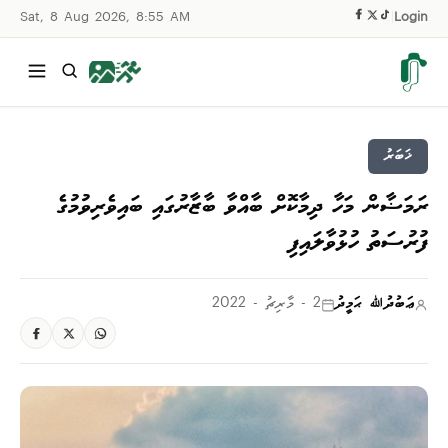
Sat, 8 Aug 2026, 8:55 AM
|
Login
ޚަބަރު
ރަމަޟާން މަހާ ދިމާކޮށް ބާއްވާ ބާޒާރުގައި ބައިވެރިވުމުގެ
ފުރުސަތު ހުޅުވާލައިފި
ޢަބުދުﷲ ޙަމީދު
2 - މާރިޗު - 2022