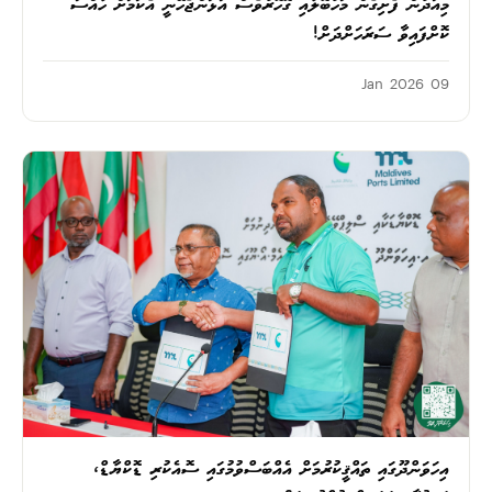
މިއަދުން ފެށިގެން މަހުބޮލާއި ގޮހޮރުވެސް އަޅަންޖެހޭނީ އެކަމަށް ހާއްސަ
ކޮށްފައިވާ ސަރަހަށްދަށް!
09 Jan 2026
އިހަވަންދޫގައި ތައްޤީކުރުމަށް އެއްބަސްވުމުގައި ސޮއެކުރި ޑޮކްޔާޑް،