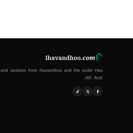
Ihavandhoo
.com
 and updates from Ihavandhoo and the wider Haa
Alif Atoll.