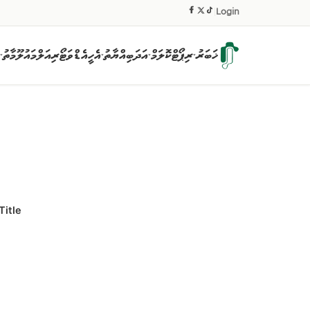
|
Login
ޚަބަރު
ރިޕޯޓް
ކޮލަމް
އަދަބިއްޔާތު
އެހީ
އެޑްވަޓޯރިއަލް
މައުލޫމާތު
▾
▾
▾
▾
Title