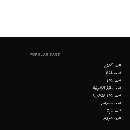
POPULAR TAGS
#ހއ. ހޯރަފުށި
#ހއ. ބާރަށް
#ހއ. އަތޮޅު
#ހއ. އަތޮޅު ހޮސްޕިޓަލް
#ހއ. އަތޮޅު ކައުންސިލް
#ހއ. އިހަވަންދޫ
#ހއ. އުތީމް
#ހއ. އުލިގަން