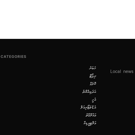
CATEGORIES
ޚަބަރު
Local news
ރިޕޯޓް
ކޮލަމް
އަދަބިއްޔާތު
އެހީ
އެޑްވަޓޯރިއަލް
މައުލޫމާތު
މަލްޓިމީޑިއާ