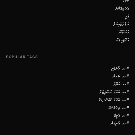
ކޮލަމް
އަދަބިއްޔާތު
އެހީ
އެޑްވަޓޯރިއަލް
މައުލޫމާތު
މަލްޓިމީޑިއާ
POPULAR TAGS
#ހއ. ހޯރަފުށި
#ހއ. ބާރަށް
#ހއ. އަތޮޅު
#ހއ. އަތޮޅު ހޮސްޕިޓަލް
#ހއ. އަތޮޅު ކައުންސިލް
#ހއ. އިހަވަންދޫ
#ހއ. އުތީމް
#ހއ. އުލިގަން