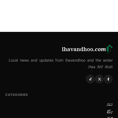
Ihavandhoo
.com
Local news and updates from Ihavandhoo and the wider
Haa Alif Atoll.
CATEGORIES
ޚަބަރު
ރިޕޯޓް