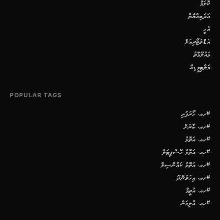
ކޮލަމް
އަދަބިއްޔާތު
އެހީ
އެޑްވަޓޯރިއަލް
މައުލޫމާތު
މަލްޓިމީޑިއާ
POPULAR TAGS
#ހއ. ހޯރަފުށި
#ހއ. ބާރަށް
#ހއ. އަތޮޅު
#ހއ. އަތޮޅު ހޮސްޕިޓަލް
#ހއ. އަތޮޅު ކައުންސިލް
#ހއ. އިހަވަންދޫ
#ހއ. އުތީމް
#ހއ. އުލިގަން