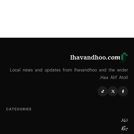
Ihavandhoo
.com
Local news and updates from Ihavandhoo and the wider
Haa Alif Atoll.
CATEGORIES
ޚަބަރު
ރިޕޯޓް