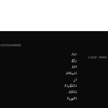
CATEGORIES
ޚަބަރު
Local news
ރިޕޯޓް
ކޮލަމް
އަދަބިއްޔާތު
އެހީ
އެޑްވަޓޯރިއަލް
މައުލޫމާތު
މަލްޓިމީޑިއާ