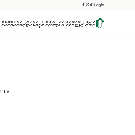
|
Login
ޚަބަރު
ރިޕޯޓް
ކޮލަމް
އަދަބިއްޔާތު
އެހީ
އެޑްވަޓޯރިއަލް
މައުލޫމާތު
▾
▾
▾
▾
Title