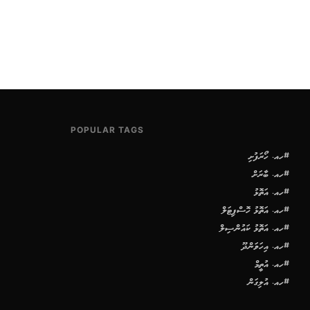
POPULAR TAGS
#ހއ. ހޯރަފުށި
#ހއ. ބާރަށް
#ހއ. އަތޮޅު
#ހއ. އަތޮޅު ހޮސްޕިޓަލް
#ހއ. އަތޮޅު ކައުންސިލް
#ހއ. އިހަވަންދޫ
#ހއ. އުތީމް
#ހއ. އުލިގަން