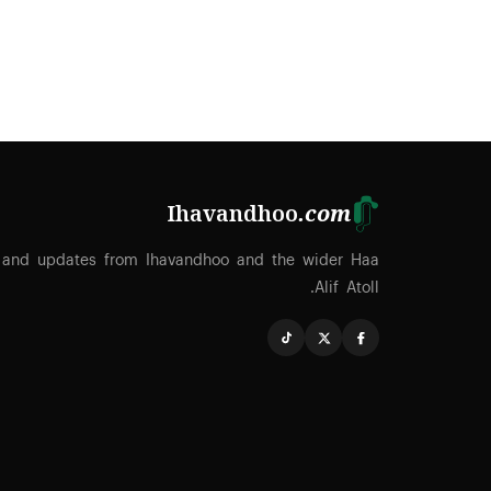
Ihavandhoo
.com
 and updates from Ihavandhoo and the wider Haa
Alif Atoll.