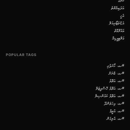
ކޮލަމް
އަދަބިއްޔާތު
އެހީ
އެޑްވަޓޯރިއަލް
މައުލޫމާތު
މަލްޓިމީޑިއާ
POPULAR TAGS
#ހއ. ހޯރަފުށި
#ހއ. ބާރަށް
#ހއ. އަތޮޅު
#ހއ. އަތޮޅު ހޮސްޕިޓަލް
#ހއ. އަތޮޅު ކައުންސިލް
#ހއ. އިހަވަންދޫ
#ހއ. އުތީމް
#ހއ. އުލިގަން