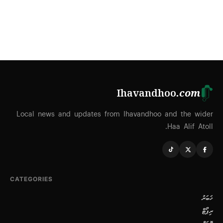
Ihavandhoo
.com
Local news and updates from Ihavandhoo and the wider
Haa Alif Atoll.
CATEGORIES
ޚަބަރު
ރިޕޯޓް