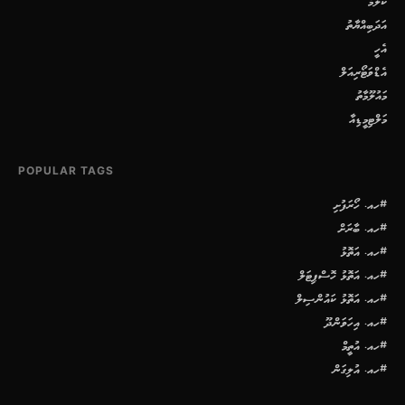
ކޮލަމް
އަދަބިއްޔާތު
އެހީ
އެޑްވަޓޯރިއަލް
މައުލޫމާތު
މަލްޓިމީޑިއާ
POPULAR TAGS
#ހއ. ހޯރަފުށި
#ހއ. ބާރަށް
#ހއ. އަތޮޅު
#ހއ. އަތޮޅު ހޮސްޕިޓަލް
#ހއ. އަތޮޅު ކައުންސިލް
#ހއ. އިހަވަންދޫ
#ހއ. އުތީމް
#ހއ. އުލިގަން