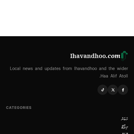
Ihavandhoo
.com
Local news and updates from Ihavandhoo and the wider
Haa Alif Atoll.
CATEGORIES
ޚަބަރު
ރިޕޯޓް