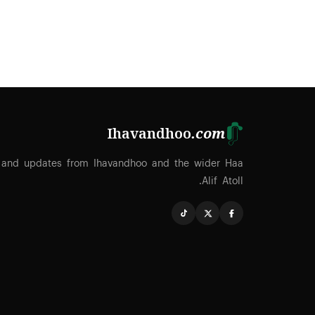
Ihavandhoo
.com
 and updates from Ihavandhoo and the wider Haa
Alif Atoll.