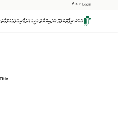
|
Login
ޚަބަރު
ރިޕޯޓް
ކޮލަމް
އަދަބިއްޔާތު
އެހީ
އެޑްވަޓޯރިއަލް
މައުލޫމާތު
▾
▾
▾
▾
Title