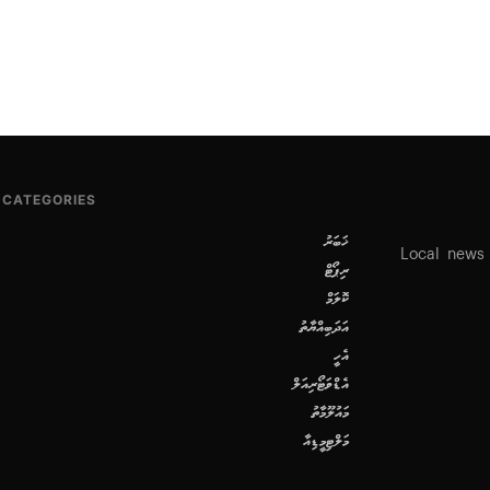
CATEGORIES
ޚަބަރު
Local news
ރިޕޯޓް
ކޮލަމް
އަދަބިއްޔާތު
އެހީ
އެޑްވަޓޯރިއަލް
މައުލޫމާތު
މަލްޓިމީޑިއާ