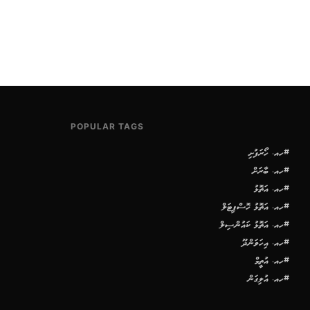
POPULAR TAGS
#ހއ. ހޯރަފުށި
#ހއ. ބާރަށް
#ހއ. އަތޮޅު
#ހއ. އަތޮޅު ހޮސްޕިޓަލް
#ހއ. އަތޮޅު ކައުންސިލް
#ހއ. އިހަވަންދޫ
#ހއ. އުތީމް
#ހއ. އުލިގަން