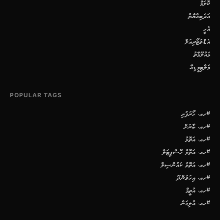
ކޮލަމް
އަދަބިއްޔާތު
އެހީ
އެޑްވަޓޯރިއަލް
މައުލޫމާތު
މަލްޓިމީޑިއާ
POPULAR TAGS
#ހއ. ހޯރަފުށި
#ހއ. ބާރަށް
#ހއ. އަތޮޅު
#ހއ. އަތޮޅު ހޮސްޕިޓަލް
#ހއ. އަތޮޅު ކައުންސިލް
#ހއ. އިހަވަންދޫ
#ހއ. އުތީމް
#ހއ. އުލިގަން