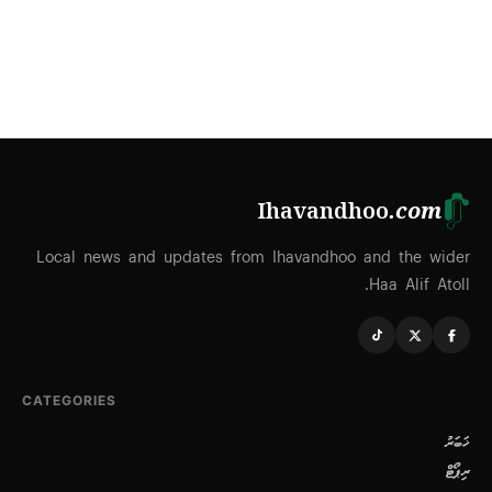
Ihavandhoo
.com
Local news and updates from Ihavandhoo and the wider
Haa Alif Atoll.
CATEGORIES
ޚަބަރު
ރިޕޯޓް