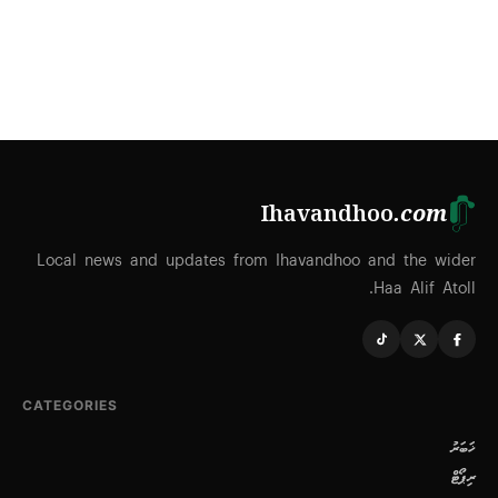
Ihavandhoo
.com
Local news and updates from Ihavandhoo and the wider
Haa Alif Atoll.
CATEGORIES
ޚަބަރު
ރިޕޯޓް