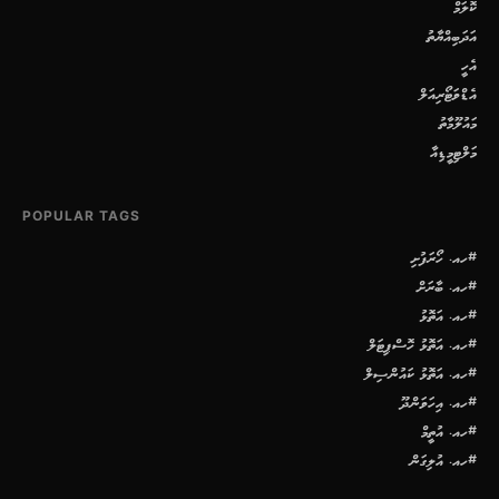
ކޮލަމް
އަދަބިއްޔާތު
އެހީ
އެޑްވަޓޯރިއަލް
މައުލޫމާތު
މަލްޓިމީޑިއާ
POPULAR TAGS
#ހއ. ހޯރަފުށި
#ހއ. ބާރަށް
#ހއ. އަތޮޅު
#ހއ. އަތޮޅު ހޮސްޕިޓަލް
#ހއ. އަތޮޅު ކައުންސިލް
#ހއ. އިހަވަންދޫ
#ހއ. އުތީމް
#ހއ. އުލިގަން