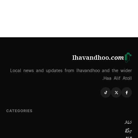
Ihavandhoo
.com
Local news and updates from Ihavandhoo and the wider
Haa Alif Atoll.
CATEGORIES
ޚަބަރު
ރިޕޯޓް