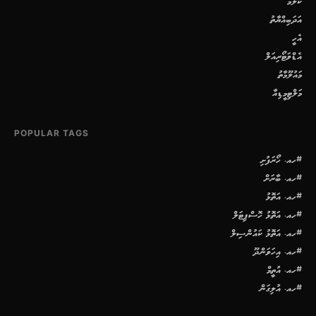
ކޮލަމް
އަދަބިއްޔާތު
އެހީ
އެޑްވަޓޯރިއަލް
މައުލޫމާތު
މަލްޓިމީޑިއާ
POPULAR TAGS
#ހއ. ހޯރަފުށި
#ހއ. ބާރަށް
#ހއ. އަތޮޅު
#ހއ. އަތޮޅު ހޮސްޕިޓަލް
#ހއ. އަތޮޅު ކައުންސިލް
#ހއ. އިހަވަންދޫ
#ހއ. އުތީމް
#ހއ. އުލިގަން