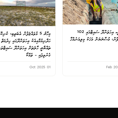
އާރުޑީސީ އިހަވަންދޫ ސައިޓްގައި 102
މިހާރު 5 މުވައްޒަފުން އެބަތިބި، ކުނިކޮ
ފުން، މުސާރަޔަށް މަހަކު މިލިއަނެއްހާ
ހަދާނިމުމާއިއެކު އިހަވަންދޫގައި ހިދުމަތް 
ތައްޔާރީ ހާލަތަށް އިހަވަންދޫ ސައިޓްވަނ
ގެނެވިފައި – ވެމްކޯ
01 Oct 2025