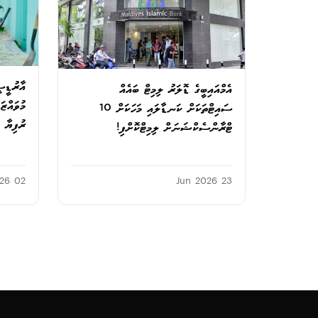
އެމްއައިބީގެ ޑޮލަރު ލިމިޓް ބައެއް
މުވައްޒަ
ސައިޓްތަކަށް ކަނޑާލައި މަހަކަށް 10
ރުފިޔާ
ޓްރާންސެކްޝަނަށް ލިމިޓްކޮށްފި!
02 Feb 2026
23 Jun 2026