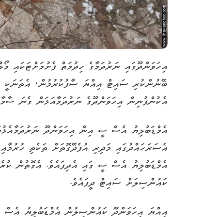
އިހަވަންދޫގައި ނަރުދަމާގެ ހިދުމަތް ފެށުމަށްޓަކައި މޯ
އެކުންފުނިން އިހަވަންދޫގެ ނަރުދަމާއަޅަން ގެނަ ސާމާނ
އެމްޑަބުލިޔު އެސް ސީ އިން އިހަވަންދޫ ނަރުދަމާއެޅުމަށ
އެސަރަހައްދުގައި މަދިރި އުފެދޭގޮތަށް ތަކެތި ހުރުމާއ
އެމްޑަބުލިޔު އެސް ސީ ގައި އެދިފައެވެ. އެގޮތުން ކުރެ
ކައުންސިލަށް ސައިޓް ދީފައެވެ.
އިއްޔަ އިހަވަންދޫ ކައުންސިލުން އެމްޑަބުލިޔު އެސް ސ