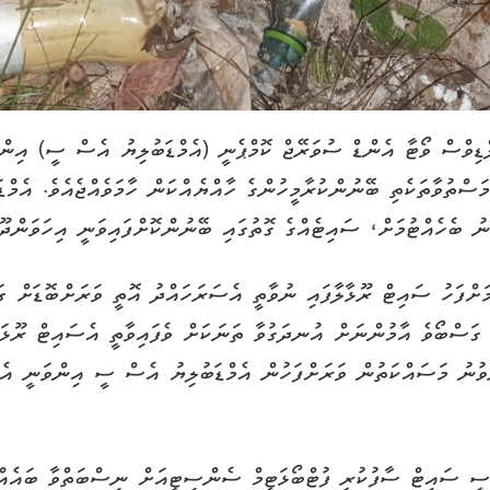
ލްޑިވްސް ވޯޓާ އެންޑް ސުވަރޭޖް ކޮމްޕެނީ (އެމްޑަބުލިޔު އެސް ސީ) އިން
ު ބެހެއްޓުމަށް، ސައިޓެއްގެ ގޮތުގައި ބޭނުންކޮށްފައިވަނީ އިހަވަންދޫ
ްފަހު ސައިޓް ރޫޅާލާފައި ނުވާތީ އެސަރަހައްދު އޮތީ ވަރަށްބޮޑަށް ގަސްފ
ި ގަސްބޯވެ އާމުންނަށް އުނދަގުވާ ތަނަކަށް ވެފައިވާތީ އެސައިޓް ރޫޅައ
ވުނު މަސައްކަތުން ވަރަށްފަހުން އެމްޑަބުލިޔު އެސް ސީ އިންވަނީ އެސަ
ީ ސައިޓް ސާފުކުރީ ފުޓްބޯޅަޓީމް ސެންސިޓީއަށް ނިސްބަތްވާ ބައެއް ޒ