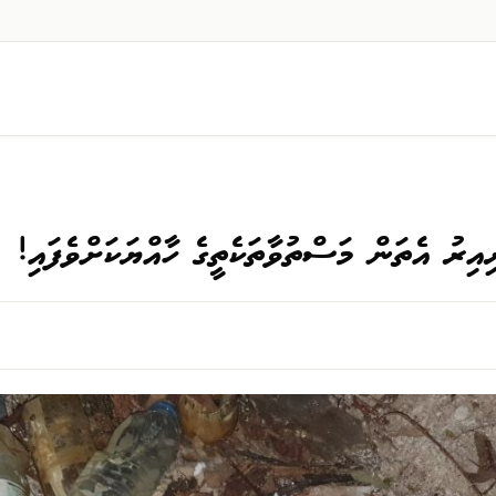
ރު އެތަން މަސްތުވާތަކެތީގެ ހާއްޔަކަށްވެފައި!