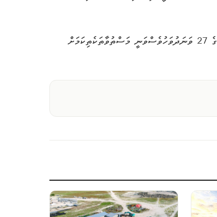
ފަހަކަށް އައިސް އިހަވަންދޫގައި މަސްތުވާތަކެތި ބޭނުންކުރުމުގެ މައްސަލަވަނީ ވަރަށްބޮޑުވެފައެވެ. އެގޮތުން މިދިޔަ މެއި މަހުގެ 27 ވަނަދުވަހުވެސްވަނީ މަސްތުވާތަކެތިކަމަށް