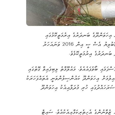
 އިހަވަންދޫގެ ބަނދަރުގެ އިރުމަތީކޮޅުގައި
ބޭނުންކުރި ސައިޓް އިއްޔަ ސާފުކުރުމުން، އެތަނަކީ މަސްތުވާތަކެތި ބޭނުންކުރާމީހުންގެ ހާއްޔެއްކަން ހާމަވެއްޖެއެވެ. އެމްޑަބުލިޔު އެސް ސީ އިން 2016 ވަނައަހަރު
 ބަނދަރުގެ އިރުމަތީކޮޅެވެ.
ަޅައި ބޯވެފައެއެވެ. މައުލޫމާތު ލިބިފައިވާ ގޮތުގައި
ިލުމަށް އިހަވަންދޫ ކައުންސިލުންވަނީ އެތައްފަހަރަކު
ރަހައްދުގައި ހުރި މުދަލާއިއެކު އިހަވަންދޫ
ުވާނުންގެ އެހީތެރިކަމާއިއެކުއެވެ. ސައިޓް