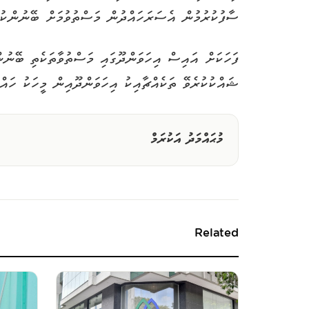
ސާފުކުރުމުން އެސަރަހައްދުން މަސްތުވުމަށް ބޭނުންކުރާ
ޝައްކުކުރެވޭ ތަކެއްޗާއިކު އިހަވަންދޫއިން މީހަކު ހައްޔ
މުޙައްމަދު އަކުރަމް
Related