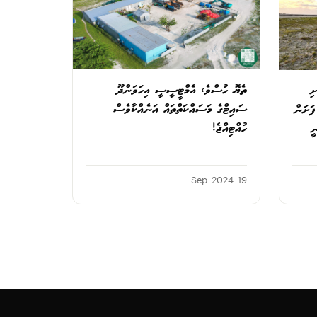
ތެޔޮ ހުސްވެ، އެމްޓީސީސީ އިހަވަންދޫ
ށި
ސައިޓްގެ މަސައްކަތްތައް އަނެއްކާވެސް
ފަށަން
ހުއްޓިއްޖެ!
ީ
19 Sep 2024