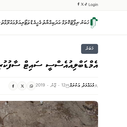
|
Login
ޚަބަރު
ރިޕޯޓް
ކޮލަމް
އަދަބިއްޔާތު
އެހީ
އެޑްވަޓޯރިއަލް
މައުލޫމާތު
▾
▾
▾
▾
ޚަބަރު
އެމްޑަބްލިއުއެސްސީ ސައިޓް ސާފުކުރިއި
މުޙައްމަދު އަކުރަމް
12 - ޖޫން - 2019