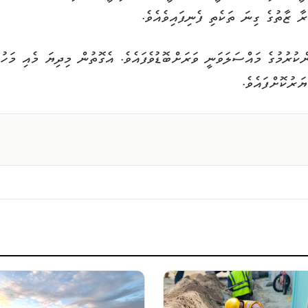
 ޒާތުގެ ގިނަ ތަކެތި ފެނިފައިވެއެވެ.
ަރުކޮށްފައެވެ.