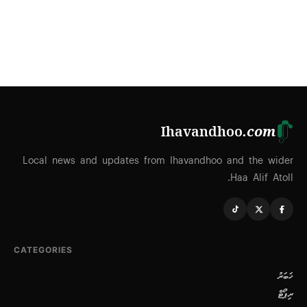
Ihavandhoo
.com
Local news and updates from Ihavandhoo and the wider
Haa Alif Atoll.
CATEGORIES
ޚަބަރު
ރިޕޯޓް