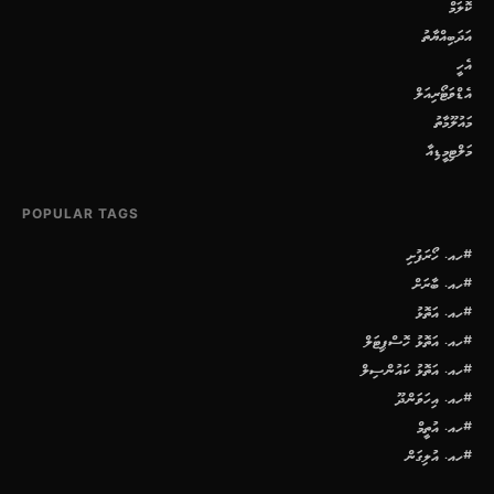
ކޮލަމް
އަދަބިއްޔާތު
އެހީ
އެޑްވަޓޯރިއަލް
މައުލޫމާތު
މަލްޓިމީޑިއާ
POPULAR TAGS
#ހއ. ހޯރަފުށި
#ހއ. ބާރަށް
#ހއ. އަތޮޅު
#ހއ. އަތޮޅު ހޮސްޕިޓަލް
#ހއ. އަތޮޅު ކައުންސިލް
#ހއ. އިހަވަންދޫ
#ހއ. އުތީމް
#ހއ. އުލިގަން