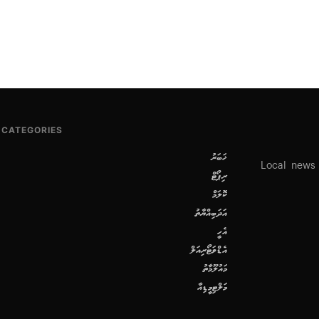
CATEGORIES
ޚަބަރު
Local news
ރިޕޯޓް
ކޮލަމް
އަދަބިއްޔާތު
އެހީ
އެޑްވަޓޯރިއަލް
މައުލޫމާތު
މަލްޓިމީޑިއާ