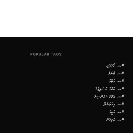
POPULAR TAGS
#ހއ. ހޯރަފުށި
#ހއ. ބާރަށް
#ހއ. އަތޮޅު
#ހއ. އަތޮޅު ހޮސްޕިޓަލް
#ހއ. އަތޮޅު ކައުންސިލް
#ހއ. އިހަވަންދޫ
#ހއ. އުތީމް
#ހއ. އުލިގަން