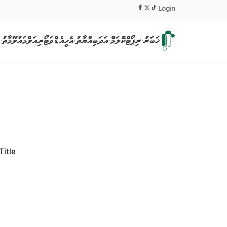
|
Login
ޚަބަރު
ރިޕޯޓް
ކޮލަމް
އަދަބިއްޔާތު
އެހީ
އެޑްވަޓޯރިއަލް
މައުލޫމާތު
▾
▾
▾
▾
Title