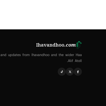
Ihavandhoo
.com
 and updates from Ihavandhoo and the wider Haa
Alif Atoll.