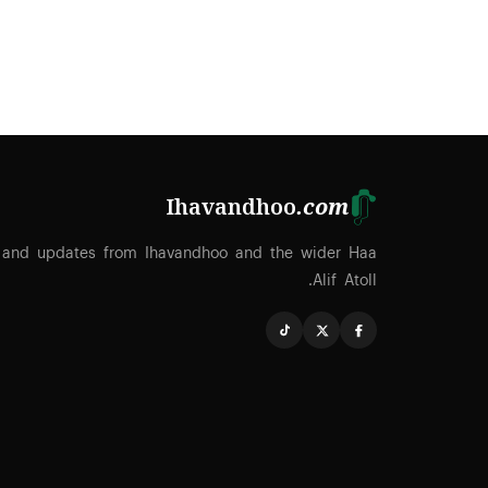
Ihavandhoo
.com
 and updates from Ihavandhoo and the wider Haa
Alif Atoll.