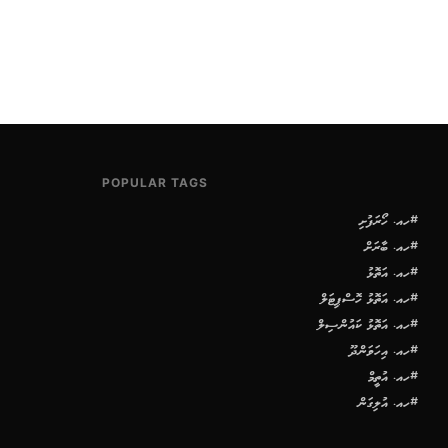
POPULAR TAGS
#ހއ. ހޯރަފުށި
#ހއ. ބާރަށް
#ހއ. އަތޮޅު
#ހއ. އަތޮޅު ހޮސްޕިޓަލް
#ހއ. އަތޮޅު ކައުންސިލް
#ހއ. އިހަވަންދޫ
#ހއ. އުތީމް
#ހއ. އުލިގަން