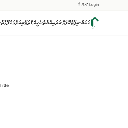
|
Login
ޚަބަރު
ރިޕޯޓް
ކޮލަމް
އަދަބިއްޔާތު
އެހީ
އެޑްވަޓޯރިއަލް
މައުލޫމާތު
▾
▾
▾
▾
Title