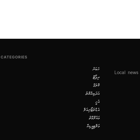
CATEGORIES
ޚަބަރު
Local news
ރިޕޯޓް
ކޮލަމް
އަދަބިއްޔާތު
އެހީ
އެޑްވަޓޯރިއަލް
މައުލޫމާތު
މަލްޓިމީޑިއާ