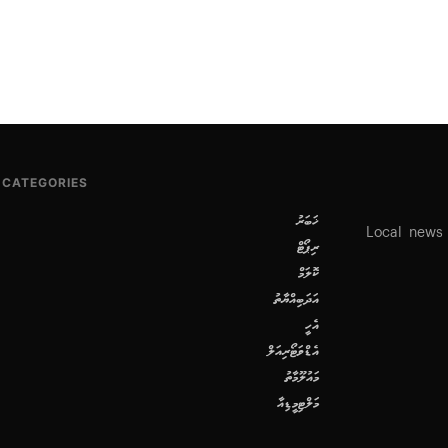
CATEGORIES
ޚަބަރު
Local news
ރިޕޯޓް
ކޮލަމް
އަދަބިއްޔާތު
އެހީ
އެޑްވަޓޯރިއަލް
މައުލޫމާތު
މަލްޓިމީޑިއާ