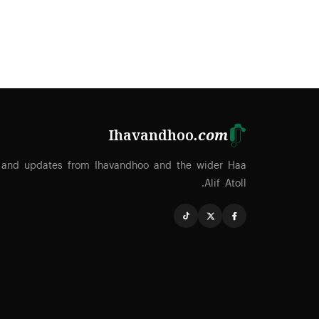
Ihavandhoo
.com
 and updates from Ihavandhoo and the wider Haa
Alif Atoll.