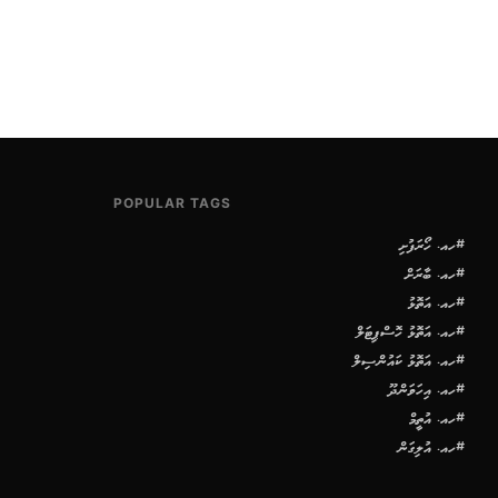
POPULAR TAGS
#ހއ. ހޯރަފުށި
#ހއ. ބާރަށް
#ހއ. އަތޮޅު
#ހއ. އަތޮޅު ހޮސްޕިޓަލް
#ހއ. އަތޮޅު ކައުންސިލް
#ހއ. އިހަވަންދޫ
#ހއ. އުތީމް
#ހއ. އުލިގަން