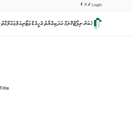
|
Login
ޚަބަރު
ރިޕޯޓް
ކޮލަމް
އަދަބިއްޔާތު
އެހީ
އެޑްވަޓޯރިއަލް
މައުލޫމާތު
▾
▾
▾
▾
Title