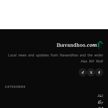
Ihavandhoo
.com
Local news and updates from Ihavandhoo and the wider
Haa Alif Atoll.
CATEGORIES
ޚަބަރު
ރިޕޯޓް