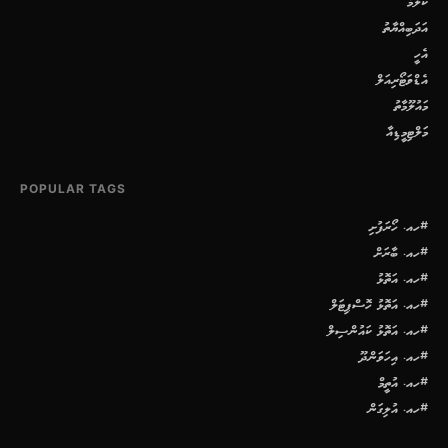
ކޮލަމް
އަދަބިއްޔާތު
އެހީ
އެޑްވަޓޯރިއަލް
މައުލޫމާތު
މަލްޓިމީޑިއާ
POPULAR TAGS
#ހއ. ހޯރަފުށި
#ހއ. ބާރަށް
#ހއ. އަތޮޅު
#ހއ. އަތޮޅު ހޮސްޕިޓަލް
#ހއ. އަތޮޅު ކައުންސިލް
#ހއ. އިހަވަންދޫ
#ހއ. އުތީމް
#ހއ. އުލިގަން