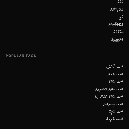
ކޮލަމް
އަދަބިއްޔާތު
އެހީ
އެޑްވަޓޯރިއަލް
މައުލޫމާތު
މަލްޓިމީޑިއާ
POPULAR TAGS
#ހއ. ހޯރަފުށި
#ހއ. ބާރަށް
#ހއ. އަތޮޅު
#ހއ. އަތޮޅު ހޮސްޕިޓަލް
#ހއ. އަތޮޅު ކައުންސިލް
#ހއ. އިހަވަންދޫ
#ހއ. އުތީމް
#ހއ. އުލިގަން