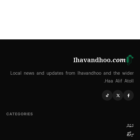
Ihavandhoo
.com
Local news and updates from Ihavandhoo and the wider
Haa Alif Atoll.
CATEGORIES
ޚަބަރު
ރިޕޯޓް