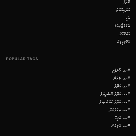
ކޮލަމް
އަދަބިއްޔާތު
އެހީ
އެޑްވަޓޯރިއަލް
މައުލޫމާތު
މަލްޓިމީޑިއާ
POPULAR TAGS
#ހއ. ހޯރަފުށި
#ހއ. ބާރަށް
#ހއ. އަތޮޅު
#ހއ. އަތޮޅު ހޮސްޕިޓަލް
#ހއ. އަތޮޅު ކައުންސިލް
#ހއ. އިހަވަންދޫ
#ހއ. އުތީމް
#ހއ. އުލިގަން