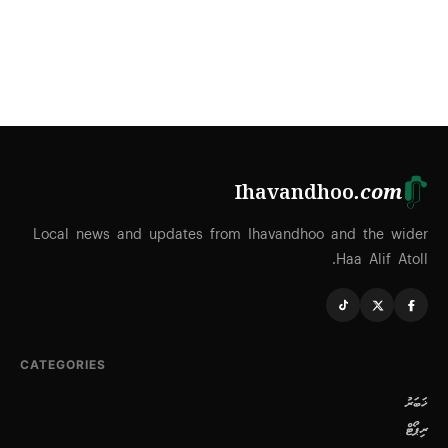
Ihavandhoo
.com
Local news and updates from Ihavandhoo and the wider
Haa Alif Atoll.
CATEGORIES
ޚަބަރު
ރިޕޯޓް