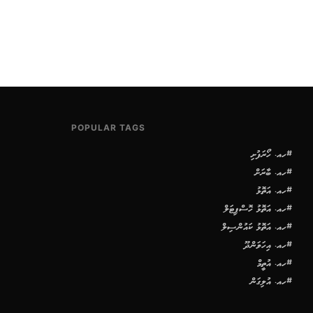
POPULAR TAGS
#ހއ. ހޯރަފުށި
#ހއ. ބާރަށް
#ހއ. އަތޮޅު
#ހއ. އަތޮޅު ހޮސްޕިޓަލް
#ހއ. އަތޮޅު ކައުންސިލް
#ހއ. އިހަވަންދޫ
#ހއ. އުތީމް
#ހއ. އުލިގަން