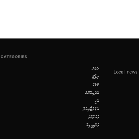
CATEGORIES
ޚަބަރު
Local news
ރިޕޯޓް
ކޮލަމް
އަދަބިއްޔާތު
އެހީ
އެޑްވަޓޯރިއަލް
މައުލޫމާތު
މަލްޓިމީޑިއާ