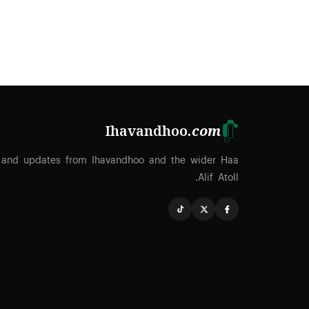
Ihavandhoo
.com
 and updates from Ihavandhoo and the wider Haa
Alif Atoll.