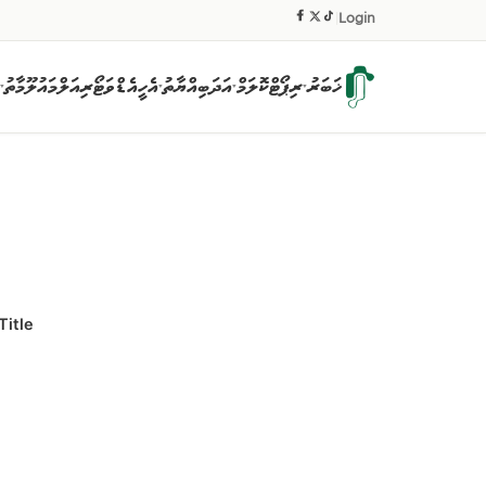
|
Login
ޚަބަރު
ރިޕޯޓް
ކޮލަމް
އަދަބިއްޔާތު
އެހީ
އެޑްވަޓޯރިއަލް
މައުލޫމާތު
▾
▾
▾
▾
Title