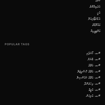
ކޮލަމް
އަދަބިއްޔާތު
އެހީ
އެޑްވަޓޯރިއަލް
މައުލޫމާތު
މަލްޓިމީޑިއާ
POPULAR TAGS
#ހއ. ހޯރަފުށި
#ހއ. ބާރަށް
#ހއ. އަތޮޅު
#ހއ. އަތޮޅު ހޮސްޕިޓަލް
#ހއ. އަތޮޅު ކައުންސިލް
#ހއ. އިހަވަންދޫ
#ހއ. އުތީމް
#ހއ. އުލިގަން