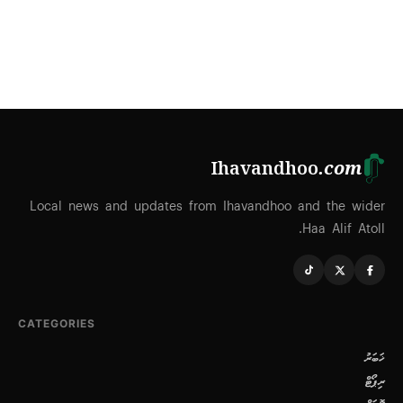
Ihavandhoo
.com
Local news and updates from Ihavandhoo and the wider
Haa Alif Atoll.
CATEGORIES
ޚަބަރު
ރިޕޯޓް