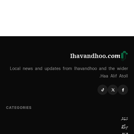
Ihavandhoo
.com
Local news and updates from Ihavandhoo and the wider
Haa Alif Atoll.
CATEGORIES
ޚަބަރު
ރިޕޯޓް