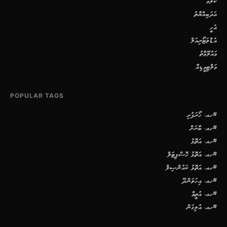
ކޮލަމް
އަދަބިއްޔާތު
އެހީ
އެޑްވަޓޯރިއަލް
މައުލޫމާތު
މަލްޓިމީޑިއާ
POPULAR TAGS
#ހއ. ހޯރަފުށި
#ހއ. ބާރަށް
#ހއ. އަތޮޅު
#ހއ. އަތޮޅު ހޮސްޕިޓަލް
#ހއ. އަތޮޅު ކައުންސިލް
#ހއ. އިހަވަންދޫ
#ހއ. އުތީމް
#ހއ. އުލިގަން