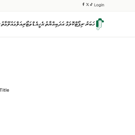
|
Login
ޚަބަރު
ރިޕޯޓް
ކޮލަމް
އަދަބިއްޔާތު
އެހީ
އެޑްވަޓޯރިއަލް
މައުލޫމާތު
▾
▾
▾
▾
Title