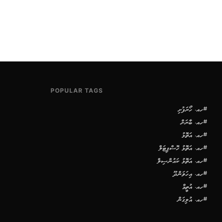
POPULAR TAGS
#ހއ. ހޯރަފުށި
#ހއ. ބާރަށް
#ހއ. އަތޮޅު
#ހއ. އަތޮޅު ހޮސްޕިޓަލް
#ހއ. އަތޮޅު ކައުންސިލް
#ހއ. އިހަވަންދޫ
#ހއ. އުތީމް
#ހއ. އުލިގަން