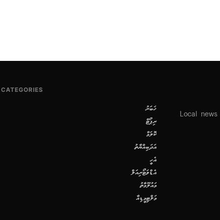
CATEGORIES
ޚަބަރު
Local news
ރިޕޯޓް
ކޮލަމް
އަދަބިއްޔާތު
އެހީ
އެޑްވަޓޯރިއަލް
މައުލޫމާތު
މަލްޓިމީޑިއާ