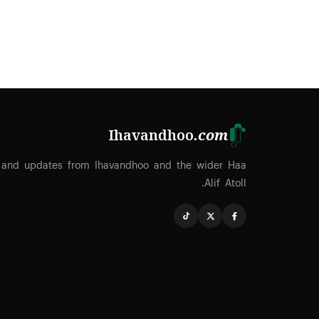
Ihavandhoo
.com
 and updates from Ihavandhoo and the wider Haa
Alif Atoll.