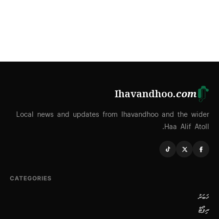
Ihavandhoo
.com
Local news and updates from Ihavandhoo and the wider
Haa Alif Atoll.
CATEGORIES
ޚަބަރު
ރިޕޯޓް