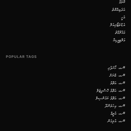
ކޮލަމް
އަދަބިއްޔާތު
އެހީ
އެޑްވަޓޯރިއަލް
މައުލޫމާތު
މަލްޓިމީޑިއާ
POPULAR TAGS
#ހއ. ހޯރަފުށި
#ހއ. ބާރަށް
#ހއ. އަތޮޅު
#ހއ. އަތޮޅު ހޮސްޕިޓަލް
#ހއ. އަތޮޅު ކައުންސިލް
#ހއ. އިހަވަންދޫ
#ހއ. އުތީމް
#ހއ. އުލިގަން