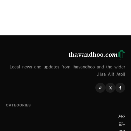
Ihavandhoo
.com
Local news and updates from Ihavandhoo and the wider
Haa Alif Atoll.
CATEGORIES
ޚަބަރު
ރިޕޯޓް