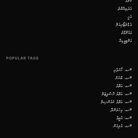
ކޮލަމް
އަދަބިއްޔާތު
އެހީ
އެޑްވަޓޯރިއަލް
މައުލޫމާތު
މަލްޓިމީޑިއާ
POPULAR TAGS
#ހއ. ހޯރަފުށި
#ހއ. ބާރަށް
#ހއ. އަތޮޅު
#ހއ. އަތޮޅު ހޮސްޕިޓަލް
#ހއ. އަތޮޅު ކައުންސިލް
#ހއ. އިހަވަންދޫ
#ހއ. އުތީމް
#ހއ. އުލިގަން