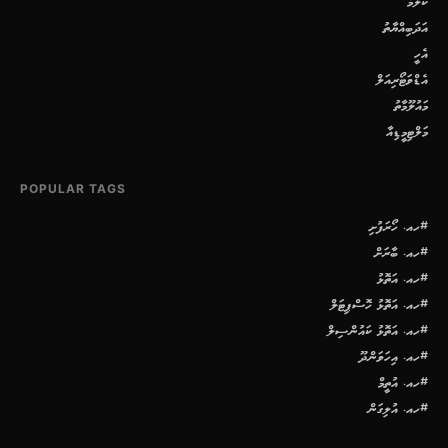
ކޮލަމް
އަދަބިއްޔާތު
އެހީ
އެޑްވަޓޯރިއަލް
މައުލޫމާތު
މަލްޓިމީޑިއާ
POPULAR TAGS
#ހއ. ހޯރަފުށި
#ހއ. ބާރަށް
#ހއ. އަތޮޅު
#ހއ. އަތޮޅު ހޮސްޕިޓަލް
#ހއ. އަތޮޅު ކައުންސިލް
#ހއ. އިހަވަންދޫ
#ހއ. އުތީމް
#ހއ. އުލިގަން