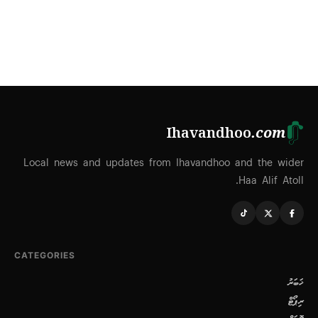
Ihavandhoo
.com
Local news and updates from Ihavandhoo and the wider
Haa Alif Atoll.
CATEGORIES
ޚަބަރު
ރިޕޯޓް