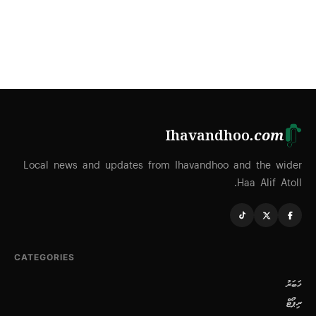
Ihavandhoo
.com
Local news and updates from Ihavandhoo and the wider
Haa Alif Atoll.
CATEGORIES
ޚަބަރު
ރިޕޯޓް