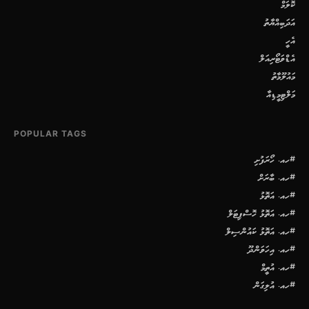
ކޮލަމް
އަދަބިއްޔާތު
އެހީ
އެޑްވަޓޯރިއަލް
މައުލޫމާތު
މަލްޓިމީޑިއާ
POPULAR TAGS
#ހއ. ހޯރަފުށި
#ހއ. ބާރަށް
#ހއ. އަތޮޅު
#ހއ. އަތޮޅު ހޮސްޕިޓަލް
#ހއ. އަތޮޅު ކައުންސިލް
#ހއ. އިހަވަންދޫ
#ހއ. އުތީމް
#ހއ. އުލިގަން