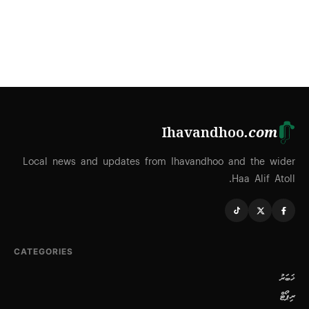
Ihavandhoo
.com
Local news and updates from Ihavandhoo and the wider
Haa Alif Atoll.
CATEGORIES
ޚަބަރު
ރިޕޯޓް