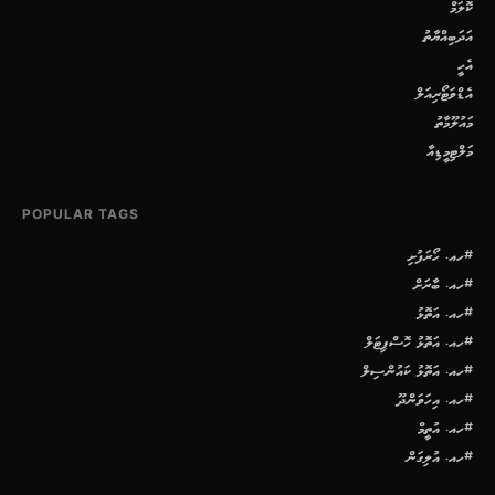
ކޮލަމް
އަދަބިއްޔާތު
އެހީ
އެޑްވަޓޯރިއަލް
މައުލޫމާތު
މަލްޓިމީޑިއާ
POPULAR TAGS
#ހއ. ހޯރަފުށި
#ހއ. ބާރަށް
#ހއ. އަތޮޅު
#ހއ. އަތޮޅު ހޮސްޕިޓަލް
#ހއ. އަތޮޅު ކައުންސިލް
#ހއ. އިހަވަންދޫ
#ހއ. އުތީމް
#ހއ. އުލިގަން