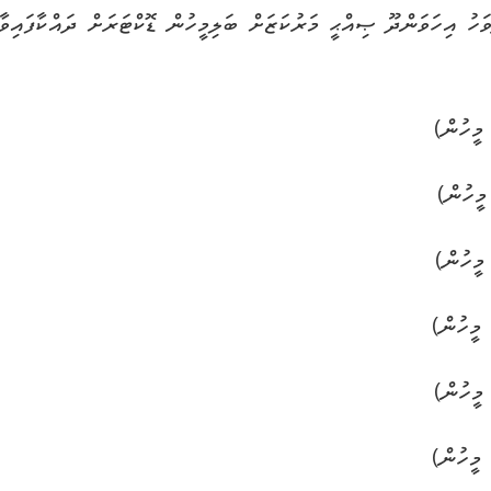
ިކަމާއެކު ރޯގާ ފެތުރެމުންދާއިރު ވޭތުވެދިޔަ 7 ދުވަހު އިހަވަންދޫ ޞިއްޙީ މަރުކަޒަށް ބަލިމީހުން ޑޮކ