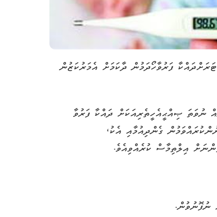
ރަށްދައްކާ ފަރުވާހޯދަމުން ދާކަމަށް އެމަރުކަޒުން
ް ނުވަތަ ޞިއްޙީއެހީތެރިއަކަށް ދައްކާ ފަރުވާ
ންކުރައްވަމުން ގެންދިއުމާއި އެކު،
ންނަށް އިލްތިމާސް ކުރެއްވިއެވެ.