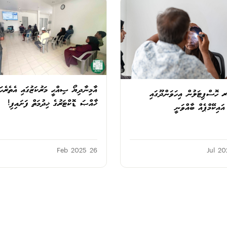
އާމިނާދިޔޯ ޞިއްޙީ މަރުކަޒުގައި އެތެރެހަ
ަރ ހޮސްޕިޓަލުން އިހަވަންދޫގައި
ޚާއްޞަ ޑޮކްޓަރުގެ ޚިދުމަތް ފަށައިފި!
ައިކޭމްޕެއް ބާއްވަނީ
26 Feb 2025