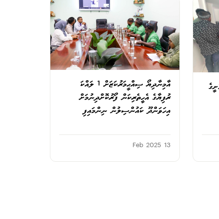
އާމިނާދިޔޯ ސިއްޙީމަރުކަޒަށް 1 ލައްކަ
ށީގެ
ރުފިޔާގެ އެހީތެރިކަން ފޯރުކޮށްދިނުމަށް
އިހަވަންދޫ ކައުންސިލުން ނިންމައިފި
13 Feb 2025