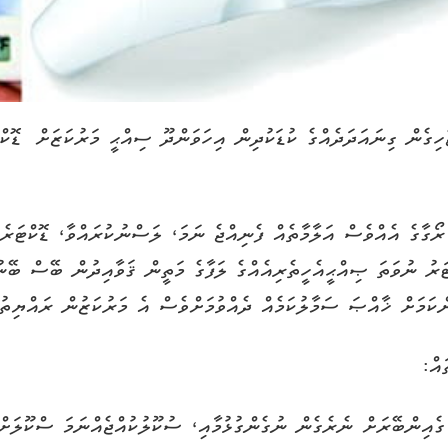
ގެން ގިނައަދަދެއްގެ ކުޑަކުދިން އިހަވަންދޫ ސިއްޙީ މަރުކަޒަށް ޑޮކްޓަ
ޯގާގެ އެއްވެސް އަލާމާތެއް ފެނިއްޖެ ނަމަ، ލަސްނުކުރައްވާ، ޑޮކްޓަރެއ
ަރު ނުވަތަ ޞިއްޙީއެހީތެރިއެއްގެ ލަފާގެ މަތީން ޤަވާއިދުން ބޭސް ބޭނު
ންކަމަށް ޚާއްޞަ ސަމާލުކަމެއް ދެއްވުމަށްވެސް އެ މަރުކަޒުން ރައްޔިތު
އް: