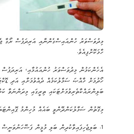
މިދުވަސްވަރު ހުންއައިސްގެންނާއި އަރިދަފުސް ރޯގާ ޖެހި
ހާމަކޮށްފިއެވެ.
އެހެންކަމުން މިދުވަސްވަރު ހުންއައުމާއި، އަރިދަފުސް ރ
ހޯދުމަށް ޚާއްޞަ ސަމާލުކަމެއް ދެއްވުމަށާއި އަދި ޑޮކްޓ
ބަލިންރައްކާތެރިވުމަށްޓަކައި ތިރީގައި މިދަންނަވާ ކަ
މިގޮތުން ސަމާލުކަންދޭންވީ ބައެއް މުހިންމު ޕޮއިންޓަތަ
1. ބަލިޖެހިފައިވާކުދިން ބަލި މުޅީން ފަސޭހަނުވަނީސް ގެއިންބޭރަށް ނެރެގެން ނުގެންގުޅުމާއި، ސުކޫލުކުއްޖެއްނަމަ ސްކޫލަށް ނުފޮނުވުން.