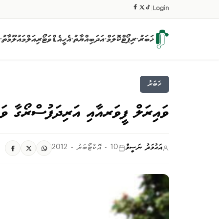
|
Login
ޚަބަރު
ރިޕޯޓް
ކޮލަމް
އަދަބިއްޔާތު
އެހީ
އެޑްވަޓޯރިއަލް
މައުލޫމާތު
▾
▾
▾
▾
ޚަބަރު
ވައިރަލް ފީވަރއާއި އަރިދަފުސްރޯގާ ވަރ
އަޙުމަދު ނަސީމް
10 - އޮކްޓޯބަރު - 2012