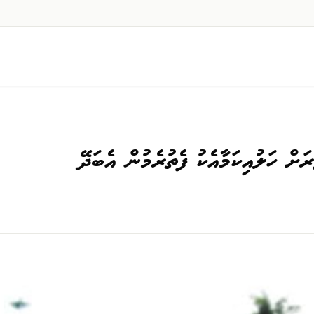
ަށް ހަލުއިކަމާއެކު ފެތުރެމުން އެބަދޭ