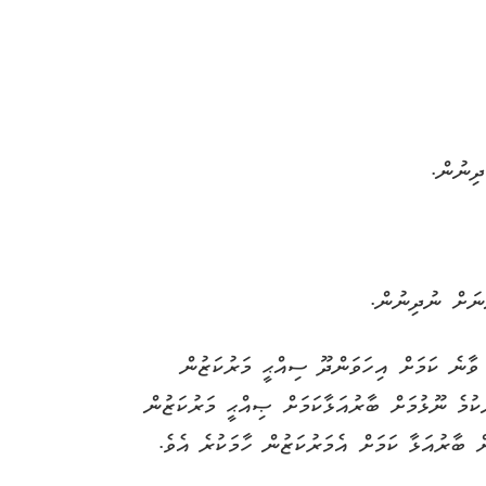
ި ވާނެ ކަމަށް އިހަވަންދޫ ސިއްޙީ މަރުކަޒުން
ކުމެ ނޫޅުމަށް ބާރުއަޅާކަމަށް ޞިއްޙީ މަރުކަޒުން
ބާރުއަޅާ ކަމަށް އެމަރުކަޒުން ހާމަކުރެ އެވެ.