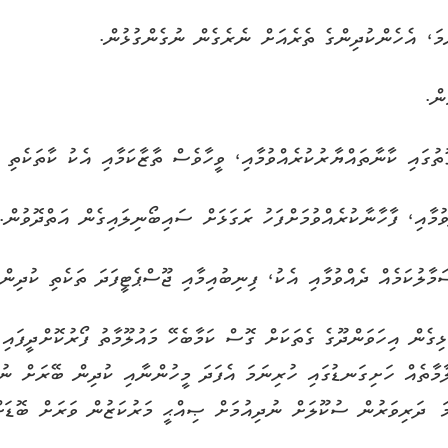
ުޅިގެން އިހަވަންދޫގެ ގެތަކަށް ގޮސް ކަމާބެހޭ މައުލޫމާތު ފޯރުކޮށްދީފައ
ލާމާތެއް ހަށިގަނޑުގައި ހުރިނަމަ އެފަދަ މީހުންނާއި ކުދިން ބޭރަށް ނު
ަ ދަރިވަރުން ސުކޫލަށް ނުދިއުމަށް ޞިއްޙީ މަރުކަޒުން ވަރަށް ބޮޑަށް 