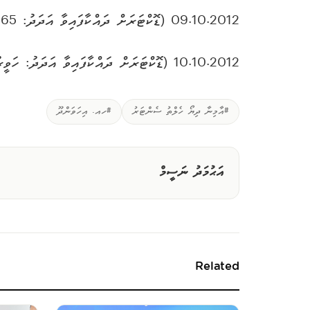
09.10.2012 (ޑޮކްޓަރަށް ދައްކާފައިވާ އަދަދު: 65 މީހުން)
10.10.2012 (ޑޮކްޓަރަށް ދައްކާފައިވާ އަދަދު: ހަވީރު 6:00 އާ ހަމައަށް 63 މީހުން)
#އާމިނާ ދިޔޯ ހެލްތު ސެންޓަރު
#ހއ. އިހަވަންދޫ
އަޙުމަދު ނަސީމް
Related