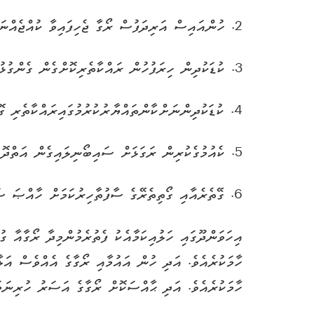
2. ހުންއައިސް އަރިދަފުސް ރޯގާ ޖެހިފައިވާ ކުއްޖެއްނަމަ، އެހެންކުދިންގެ ތެރެއަށް ނެރެގެން ނުގެންގުޅުން.
3. ކުޑަކުދިން ހިރަފުހުން ރައްކާތެރިކޮށްގެން ގެންގުޅުން.
4. ކުޑަކުދިންނަށްކާންތައްޔާރުކުރުމުގައިރައްކާތެރި ގޮތުގައި ކާނާތައްޔާރުކުރެއްވުމާއި، ވީހާވެސް ތާޒާކަމާއި އެކު ކާތަކެތި ދިނުން.
5. ކެއުމުގެކުރިން ރަގަޅަށް ސައިބޯނިލައިގެން އަތްދޮވުމާއި، ފާހާނާކުރެއްވުމަށްފަހު ރަގަޅަށް ސައިބޯނިލައިގެން އަތްދޮވުން.
6. ގޭތެރެއާއި ގޯތިތެރޭގެ ސާފުތާހިރުކަމަށް ހާއްޞަ ސަމާލުކަމެއް ދެއްވުމާއި އެކު، ފިނިބުއިމާއި ޖޫސްޕެޓީފަދަ ތަކެތި ކުދިންނަށް ނުދިނުން.
އިހަވަންދޫގައި ހަލުއިކަމާއެކު ފެތުރެމުންމިދާ ރޯގާއާ ގ
ހާމަކުރެއެވެ. އަދި ހުން އައުމާއި ރޯގާގެ އެއްވެސް އަ
ހާމަކުރެއެވެ. އަދި ޙާއްސަކޮށް ރޯގާގެ އަސަރު ހުރިނަމ