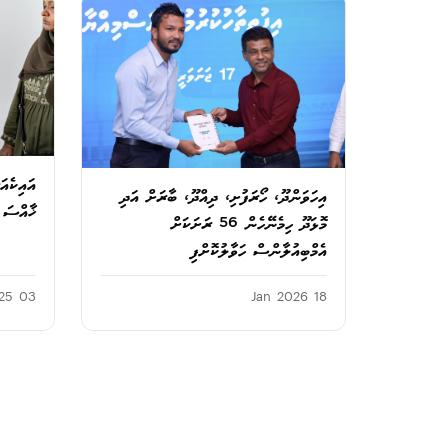
އައިކެއ
އިހަވަންދޫ، ހޯރަފުށި، ދިއްދޫ، ބާރަށް އަދި
ޚާއްސަ އ
މޮޅަދޫ ހިމެނޭހެން 56 ރަށަކަށް
އެމްބިއުލާންސް ހަވާލުކޮށްފި
03 Jul 2025
18 Jan 2026