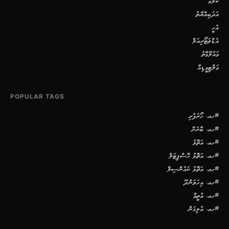
ކޮލަމް
އަދަބިއްޔާތު
އެހީ
އެޑްވަޓޯރިއަލް
މައުލޫމާތު
މަލްޓިމީޑިއާ
POPULAR TAGS
#ހއ. ހޯރަފުށި
#ހއ. ބާރަށް
#ހއ. އަތޮޅު
#ހއ. އަތޮޅު ހޮސްޕިޓަލް
#ހއ. އަތޮޅު ކައުންސިލް
#ހއ. އިހަވަންދޫ
#ހއ. އުތީމް
#ހއ. އުލިގަން