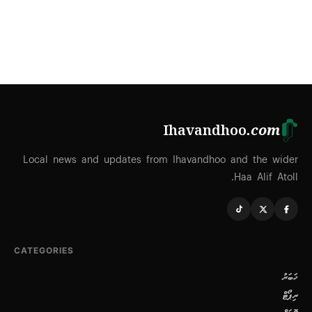
Ihavandhoo
.com
Local news and updates from Ihavandhoo and the wider
Haa Alif Atoll.
CATEGORIES
ޚަބަރު
ރިޕޯޓް