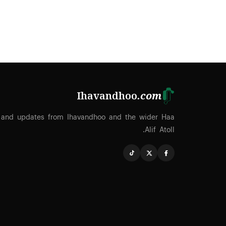
Ihavandhoo
.com
 and updates from Ihavandhoo and the wider Haa
Alif Atoll.