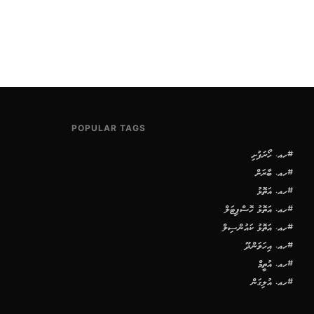
POPULAR TAGS
#ހއ. ހޯރަފުށި
#ހއ. ބާރަށް
#ހއ. އަތޮޅު
#ހއ. އަތޮޅު ހޮސްޕިޓަލް
#ހއ. އަތޮޅު ކައުންސިލް
#ހއ. އިހަވަންދޫ
#ހއ. އުތީމް
#ހއ. އުލިގަން