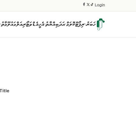
|
Login
ޚަބަރު
ރިޕޯޓް
ކޮލަމް
އަދަބިއްޔާތު
އެހީ
އެޑްވަޓޯރިއަލް
މައުލޫމާތު
▾
▾
▾
▾
Title