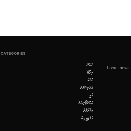
CATEGORIES
ޚަބަރު
Local news
ރިޕޯޓް
ކޮލަމް
އަދަބިއްޔާތު
އެހީ
އެޑްވަޓޯރިއަލް
މައުލޫމާތު
މަލްޓިމީޑިއާ