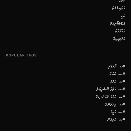
ކޮލަމް
އަދަބިއްޔާތު
އެހީ
އެޑްވަޓޯރިއަލް
މައުލޫމާތު
މަލްޓިމީޑިއާ
POPULAR TAGS
#ހއ. ހޯރަފުށި
#ހއ. ބާރަށް
#ހއ. އަތޮޅު
#ހއ. އަތޮޅު ހޮސްޕިޓަލް
#ހއ. އަތޮޅު ކައުންސިލް
#ހއ. އިހަވަންދޫ
#ހއ. އުތީމް
#ހއ. އުލިގަން