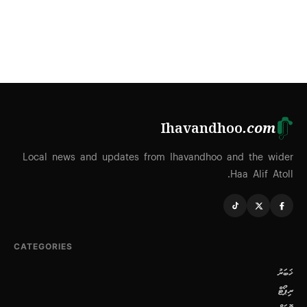
Ihavandhoo
.com
Local news and updates from Ihavandhoo and the wider
Haa Alif Atoll.
CATEGORIES
ޚަބަރު
ރިޕޯޓް